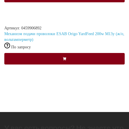
Артикул: 0459906892
Механизм подачи проволоки ESAB Origo YardFeed 200w M13y (ж/о,
вольтамперметр)
По запросу
У вас есть вопросы? Не знаете что