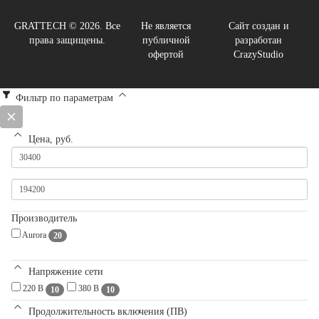
GRATTECH © 2026. Все
Не является
Сайт создан и
права защищены.
публичной
разработан
офертой
CrazyStudio
Фильтр по параметрам
Цена, руб.
Производитель
Aurora
20
Напряжение сети
220 В
380 В
10
10
Продолжительность включения (ПВ)