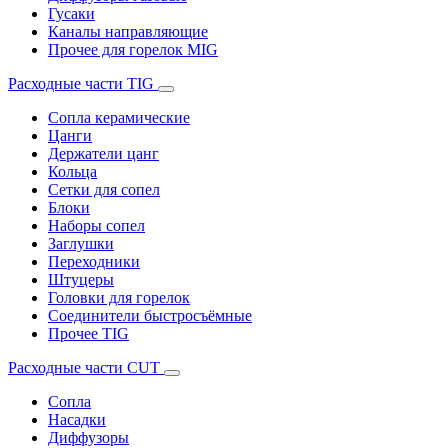
Гусаки
Каналы направляющие
Прочее для горелок MIG
Расходные части TIG
Сопла керамические
Цанги
Держатели цанг
Кольца
Сетки для сопел
Блоки
Наборы сопел
Заглушки
Переходники
Штуцеры
Головки для горелок
Соединители быстросъёмные
Прочее TIG
Расходные части CUT
Сопла
Насадки
Диффузоры