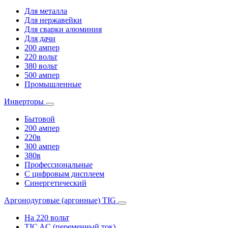
Для металла
Для нержавейки
Для сварки алюминия
Для дачи
200 ампер
220 вольт
380 вольт
500 ампер
Промышленные
Инверторы
Бытовой
200 ампер
220в
300 ампер
380в
Профессиональные
С цифровым дисплеем
Синергетический
Аргонодуговые (аргонные) TIG
На 220 вольт
TIC AC (переменный ток)