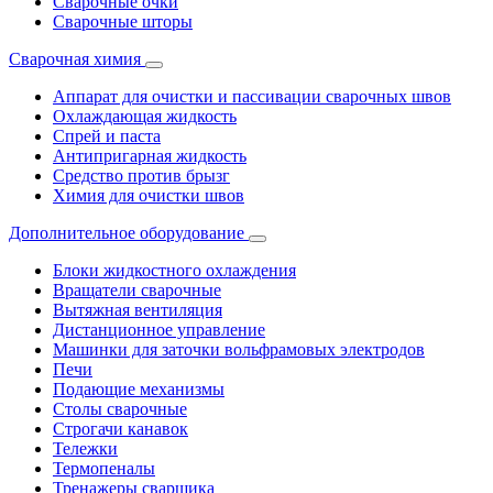
Сварочные очки
Сварочные шторы
Сварочная химия
Аппарат для очистки и пассивации сварочных швов
Охлаждающая жидкость
Спрей и паста
Антипригарная жидкость
Средство против брызг
Химия для очистки швов
Дополнительное оборудование
Блоки жидкостного охлаждения
Вращатели сварочные
Вытяжная вентиляция
Дистанционное управление
Машинки для заточки вольфрамовых электродов
Печи
Подающие механизмы
Столы сварочные
Строгачи канавок
Тележки
Термопеналы
Тренажеры сварщика