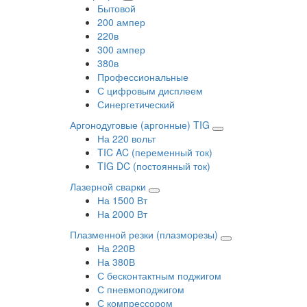
Бытовой
200 ампер
220в
300 ампер
380в
Профессиональные
С цифровым дисплеем
Синергетический
Аргонодуговые (аргонные) TIG
На 220 вольт
TIC AC (переменный ток)
TIG DC (постоянный ток)
Лазерной сварки
На 1500 Вт
На 2000 Вт
Плазменной резки (плазморезы)
На 220В
На 380В
С бесконтактным поджигом
С пневмоподжигом
С компрессором