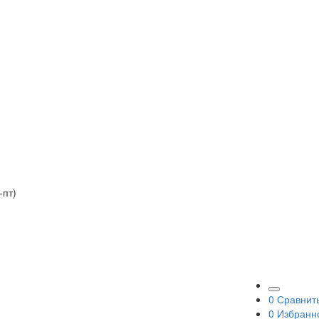
-пт)
0
Сравнит
0
Избранн