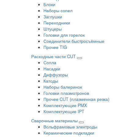
Блоки
Наборы сопел
Заглушки
Переходники
Штуцеры
Головки для горелок
Соединители быстросъёмные
Прочее TIG
Расходные части CUT
Сопла
Насадки
Диффузоры
Катоды
Наборы балеринок
Головки плазмотронов
Прочее CUT (плазменная резка)
Комплектующие PMX
Комплектующие IPT
Сварочные материалы
Вольфрамовые электроды
Керамические подкладки