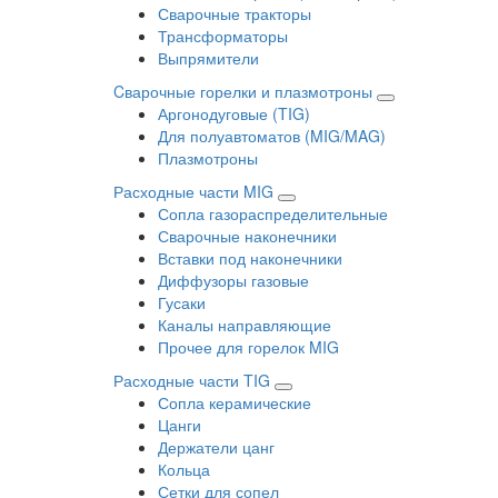
Сварочные тракторы
Трансформаторы
Выпрямители
Cварочные горелки и плазмотроны
Аргонодуговые (TIG)
Для полуавтоматов (MIG/MAG)
Плазмотроны
Расходные части MIG
Сопла газораспределительные
Сварочные наконечники
Вставки под наконечники
Диффузоры газовые
Гусаки
Каналы направляющие
Прочее для горелок MIG
Расходные части TIG
Сопла керамические
Цанги
Держатели цанг
Кольца
Сетки для сопел