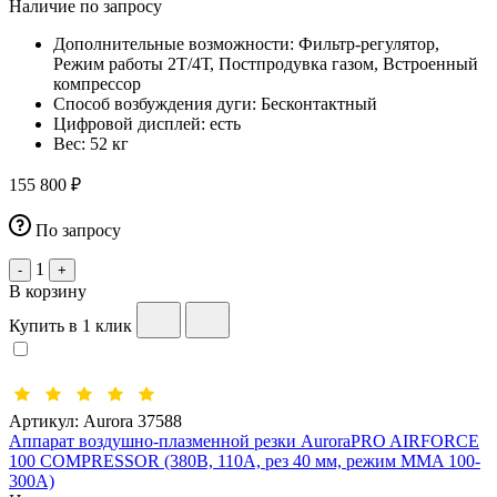
Наличие по запросу
Дополнительные возможности:
Фильтр-регулятор,
Режим работы 2Т/4Т, Постпродувка газом, Встроенный
компрессор
Способ возбуждения дуги:
Бесконтактный
Цифровой дисплей:
есть
Вес:
52 кг
155 800 ₽
По запросу
1
-
+
В корзину
Купить в 1 клик
Артикул:
Aurora 37588
Аппарат воздушно-плазменной резки AuroraPRO AIRFORCE
100 COMPRESSOR (380В, 110А, рез 40 мм, режим MMA 100-
300А)