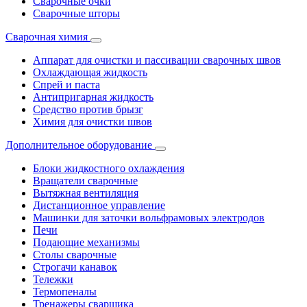
Сварочные очки
Сварочные шторы
Сварочная химия
Аппарат для очистки и пассивации сварочных швов
Охлаждающая жидкость
Спрей и паста
Антипригарная жидкость
Средство против брызг
Химия для очистки швов
Дополнительное оборудование
Блоки жидкостного охлаждения
Вращатели сварочные
Вытяжная вентиляция
Дистанционное управление
Машинки для заточки вольфрамовых электродов
Печи
Подающие механизмы
Столы сварочные
Строгачи канавок
Тележки
Термопеналы
Тренажеры сварщика