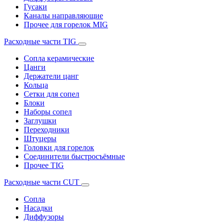
Гусаки
Каналы направляющие
Прочее для горелок MIG
Расходные части TIG
Сопла керамические
Цанги
Держатели цанг
Кольца
Сетки для сопел
Блоки
Наборы сопел
Заглушки
Переходники
Штуцеры
Головки для горелок
Соединители быстросъёмные
Прочее TIG
Расходные части CUT
Сопла
Насадки
Диффузоры