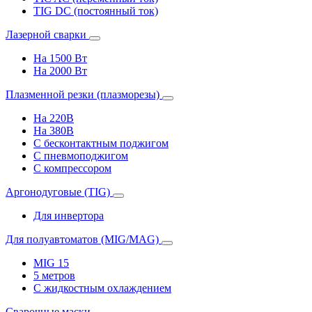
TIG DC (постоянный ток)
Лазерной сварки
На 1500 Вт
На 2000 Вт
Плазменной резки (плазморезы)
На 220В
На 380В
С бесконтактным поджигом
С пневмоподжигом
С компрессором
Аргонодуговые (TIG)
Для инвертора
Для полуавтоматов (MIG/MAG)
MIG 15
5 метров
С жидкостным охлаждением
Сварочные маски