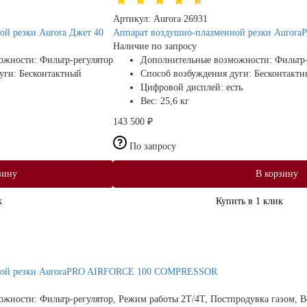
Артикул:
Aurora 26931
ой резки Aurora Джет 40
Аппарат воздушно-плазменной резки Auror
Наличие по запросу
ожности:
Фильтр-регулятор
Дополнительные возможности:
Фильтр
дуги:
Бесконтактный
Способ возбуждения дуги:
Бесконтактн
Цифровой дисплей:
есть
Вес:
25,6 кг
143 500 ₽
По запросу
зину
В корзину
к
Купить в 1 клик
ной резки AuroraPRO AIRFORCE 100 COMPRESSOR
ожности:
Фильтр-регулятор, Режим работы 2Т/4Т, Постпродувка газом, 