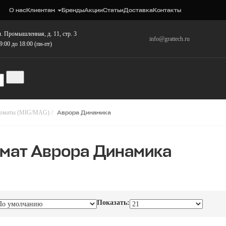
О нас
Клиентам
Бренды
Акции
Статьи
Доставка
Контакты
. Промышленная, д. 11, стр. 3
info@grattech.ru
9:00 до 18:00 (пн-пт)
томаты (MIG/MAG)
Аврора Динамика
мат Аврора Динамика
Показать: