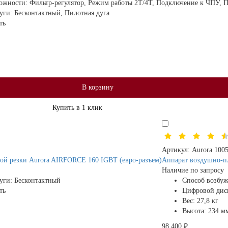
ожности:
Фильтр-регулятор, Режим работы 2Т/4Т, Подключение к ЧПУ, П
дуги:
Бесконтактный, Пилотная дуга
ть
В корзину
Купить в 1 клик
Артикул:
Aurora 100
ой резки Aurora AIRFORCE 160 IGBT (евро-разъем)
Аппарат воздушно-п
Наличие по запросу
дуги:
Бесконтактный
Способ возбуж
ть
Цифровой дис
Вес:
27,8 кг
Высота:
234 м
98 400 ₽