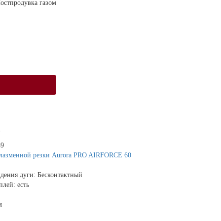
остпродувка газом
59
лазменной резки Aurora PRO AIRFORCE 60
дения дуги:
Бесконтактный
плей:
есть
м