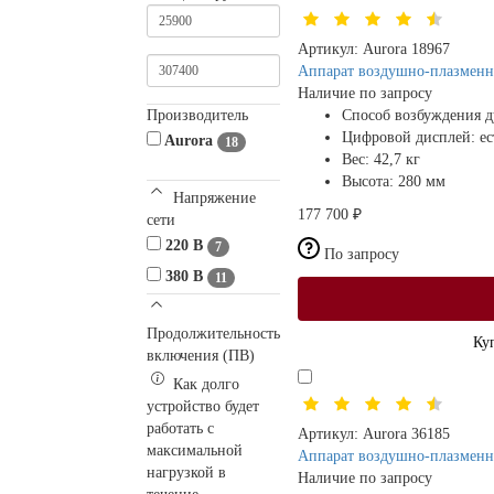
Артикул:
Aurora 18967
Аппарат воздушно-плазменн
Наличие по запросу
Производитель
Способ возбуждения 
Цифровой дисплей:
ес
Aurora
18
Вес:
42,7 кг
Высота:
280 мм
Напряжение
177 700 ₽
сети
220 В
7
По запросу
380 В
11
Продолжительность
Ку
включения (ПВ)
Как долго
устройство будет
работать с
Артикул:
Aurora 36185
максимальной
Аппарат воздушно-плазменн
нагрузкой в
Наличие по запросу