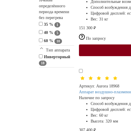
течение
Дополнительные возм
определённого
Способ возбуждения 
периода времени
Цифровой дисплей:
ес
без перегрева
Вес:
31 кг
35 %
1
151 300 ₽
40 %
5
По запросу
60 %
10
Тип аппарата
Инверторный
18
Артикул:
Aurora 18968
Аппарат воздушно-плазменн
Наличие по запросу
Способ возбуждения 
Цифровой дисплей:
ес
Вес:
60 кг
Высота:
320 мм
307 400 ₽