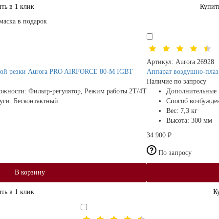
ть в 1 клик
Купит
маска в подарок
Артикул:
Aurora 26928
ной резки Aurora PRO AIRFORCE 80-M IGBT
Аппарат воздушно-пла
Наличие по запросу
ожности:
Фильтр-регулятор, Режим работы 2Т/4Т
Дополнительные
дуги:
Бесконтактный
Способ возбужде
Вес:
7,3 кг
Высота:
300 мм
34 900 ₽
По запросу
В корзину
ть в 1 клик
К