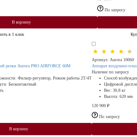
По запросу
В корзину
пить в 1 клик
Куп
Артикул:
Aurora 10060
ной резки Aurora PRO AIRFORCE 60M
Аппарат воздушно-пла
Наличие по запросу
ожности:
Фильтр-регулятор, Режим работы 2Т/4Т
Способ возбужде
дуги:
Бесконтактный
Цифровой диспл
ть
Вес:
30,8 кг
Высота:
620 мм
120 900 ₽
По запросу
В корзину