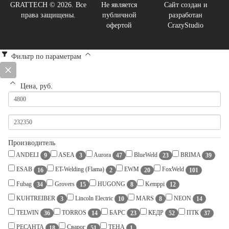
GRATTECH © 2026. Все
Не является
Сайт создан и
права защищены.
публичной
разработан
офертой
CrazyStudio
Фильтр по параметрам
Цена, руб.
Производитель
ANDELI
ASEA
Aurora
BlueWeld
BRIMA
9
3
47
23
39
ESAB
ET-Welding (Flama)
EWM
FoxWeld
16
2
20
101
Fubag
Grovers
HUGONG
Kemppi
34
15
8
12
KUHTREIBER
Lincoln Electric
MARS
NEON
3
10
8
14
TELWIN
TORROS
БАРС
КЕДР
ПТК
36
14
23
52
37
РЕСАНТА
Сварог
ТЕНА
18
51
1