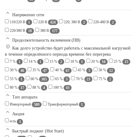
Напряжение сети
110/220 В
220 В
220, 380 В
220-480 В
1
424
2
2
220/380 В
380 В
18
177
Продолжительность включения (ПВ)
Как долго устройство будет работать с максимальной нагрузкой
в течение определённого периода времени без перегрева
7 %
14 %
15 %
18 %
20 %
25 %
1
1
2
1
10
15
30 %
35 %
40 %
45 %
50 %
46
47
67
5
12
55 %
60 %
65 %
70 %
75 %
1
305
3
23
2
80 %
88 %
100 %
17
4
43
Тип аппарата
Инверторный
Трансформаторный
589
1
Акция
есть
3
Быстрый поджиг (Hot Start)