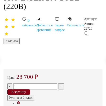
(220В)
Артикул:
В
Aurora
избранное
Добавить в
Задать
Распечатать
22728
сравнение
вопрос
2 отзыва
28 700 ₽
Цена:
-
+
В корзину
Купить в 1 клик