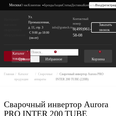
Москва
О нас
Клиентам
Бренды
Акции
Статьи
Доставка
Контакты
Вход/регистрац
Ул.
Контактный
Интернет-
Промышленная,
номер
магазин
Заказать
д. 11, стр. 3
info@grattech.ru
8(499)961-
сварочного
звонок
C 9:00 до 18:00
58-08
оборудования
(пн-пт)
0
0
0
Каталог
товаров
Сравнить
Избранное
Корзина
Главная
Каталог
Сварочные
Сварочный инвертор Aurora PRO
продукции
аппараты
INTER 200 TUBE (220В)
Сварочный инвертор Aurora
PRO INTER 200 TUBE