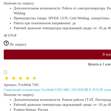
Наличие по запросу
Дополнительные возможности:
Работа от электрогенератора, Р
Welding
Преимущества товара:
SPOOL GUN, Cold Welding, синергетика
Работа при пониженном напряжении:
да
Рабочий диапазон температуры окружающей среды:
от -10 до 4
48 070 ₽
По запросу
В кор
Купить в 1 кли
Артикул:
FoxWeld 7181
Сварочный полуавтомат FoxWeld UNO MIG 250 DOUBLE PULSE (сине
Наличие по запросу
Дополнительные возможности:
Режим работы 2Т/4Т, Постпро
Рабочий диапазон температуры окружающей среды:
от -10 до 4
Родина бренда:
Россия