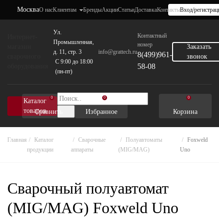
Москва
О нас
Клиентам
Бренды
Акции
Статьи
Доставка
Контакты
Вход/регистрац
Ул.
Контактный
Интернет-
Промышленная,
номер
магазин
Заказать
д. 11, стр. 3
info@grattech.ru
8(499)961-
сварочного
звонок
C 9:00 до 18:00
58-08
оборудования
(пн-пт)
0
0
0
Каталог
товаров
Сравнить
Избранное
Корзина
Главная
Каталог
Сварочные
Полуавтоматы
Foxweld
продукции
аппараты
(MIG/MAG)
Uno
Сварочный полуавтомат
(MIG/MAG) Foxweld Uno