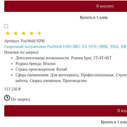
В корзину
Купить в 1 клик
Артикул:
FoxWeld 9296
Сварочный полуавтомат FoxWeld UNO MIG 351 SYN (380В, 350А, ПВ=
Наличие по запросу
Дополнительные возможности:
Режим Spot, 2T/4T/4ST
Родина бренда:
Италия
Страна производителя:
Китай
Сфера применения:
Для автосервиса, Профессиональные, Стро
работы, Сварка алюминия, Производство
113 230 ₽
По запросу
В кор
Купить в 1 кли