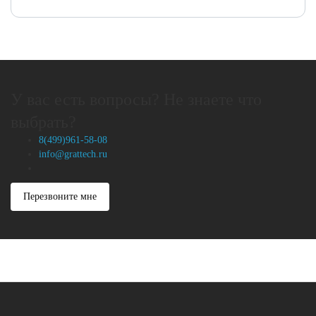
У вас есть вопросы? Не знаете что
выбрать?
8(499)961-58-08
info@grattech.ru
Перезвоните мне