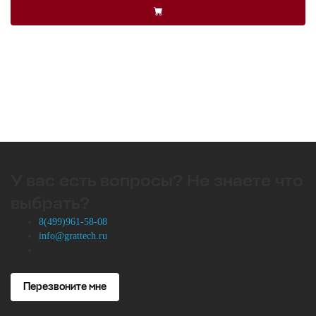
У вас есть вопросы? Не знаете что
выбрать?
8(499)961-58-08
info@grattech.ru
Перезвоните мне