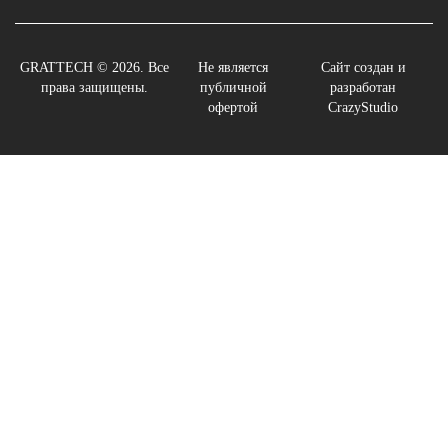
GRATTECH © 2026. Все
Не является
Сайт создан и
права защищены.
публичной
разработан
офертой
CrazyStudio