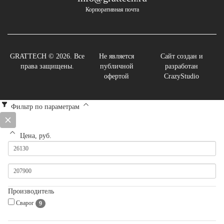
Корпоративная почта
GRATTECH © 2026. Все
Не является
Сайт создан и
права защищены.
публичной
разработан
офертой
CrazyStudio
Фильтр по параметрам
Цена, руб.
Производитель
Сварог
9