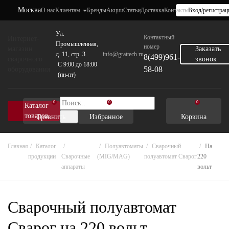
Москва
О нас
Клиентам
Бренды
Акции
Статьи
Доставка
Контакты
Вход/регистрац
Ул.
Контактный
Интернет-
Промышленная,
номер
магазин
Заказать
д. 11, стр. 3
info@grattech.ru
8(499)961-
сварочного
звонок
C 9:00 до 18:00
58-08
оборудования
(пн-пт)
0
0
0
Каталог
товаров
Сравнить
Избранное
Корзина
Главная
Каталог
Полуавтоматы
Сварочный
На
продукции
Сварочные
(MIG/MAG)
полуавтомат Сварог
220
аппараты
вольт
Сварочный полуавтомат
Сварог на 220 вольт