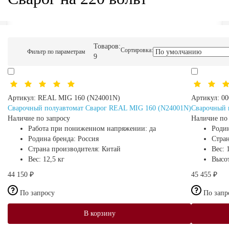
Товаров:
Сортировка:
Фильтр по параметрам
9
Артикул:
REAL MIG 160 (N24001N)
Артикул:
00
Сварочный полуавтомат Сварог REAL MIG 160 (N24001N)
Сварочный 
Наличие по запросу
Наличие по
Работа при пониженном напряжении:
да
Роди
Родина бренда:
Россия
Стра
Страна производителя:
Китай
Вес:
Вес:
12,5 кг
Высо
44 150 ₽
45 455 ₽
По запросу
По запр
В корзину