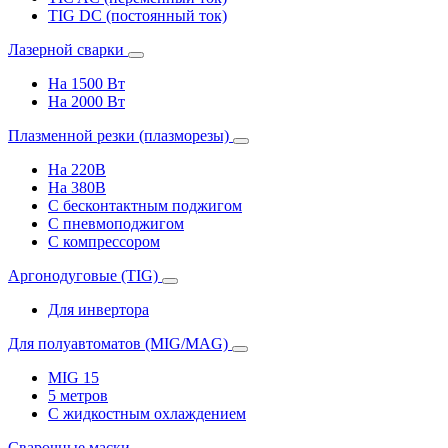
TIG DC (постоянный ток)
Лазерной сварки
На 1500 Вт
На 2000 Вт
Плазменной резки (плазморезы)
На 220В
На 380В
С бесконтактным поджигом
С пневмоподжигом
С компрессором
Аргонодуговые (TIG)
Для инвертора
Для полуавтоматов (MIG/MAG)
MIG 15
5 метров
С жидкостным охлаждением
Сварочные маски