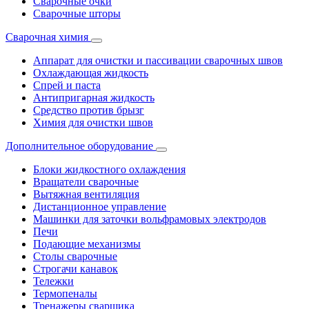
Сварочные очки
Сварочные шторы
Сварочная химия
Аппарат для очистки и пассивации сварочных швов
Охлаждающая жидкость
Спрей и паста
Антипригарная жидкость
Средство против брызг
Химия для очистки швов
Дополнительное оборудование
Блоки жидкостного охлаждения
Вращатели сварочные
Вытяжная вентиляция
Дистанционное управление
Машинки для заточки вольфрамовых электродов
Печи
Подающие механизмы
Столы сварочные
Строгачи канавок
Тележки
Термопеналы
Тренажеры сварщика