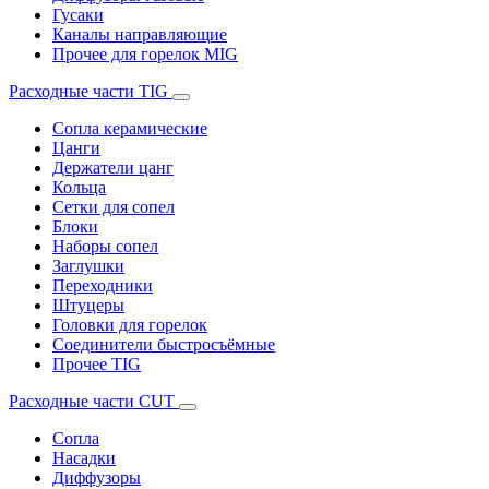
Гусаки
Каналы направляющие
Прочее для горелок MIG
Расходные части TIG
Сопла керамические
Цанги
Держатели цанг
Кольца
Сетки для сопел
Блоки
Наборы сопел
Заглушки
Переходники
Штуцеры
Головки для горелок
Соединители быстросъёмные
Прочее TIG
Расходные части CUT
Сопла
Насадки
Диффузоры