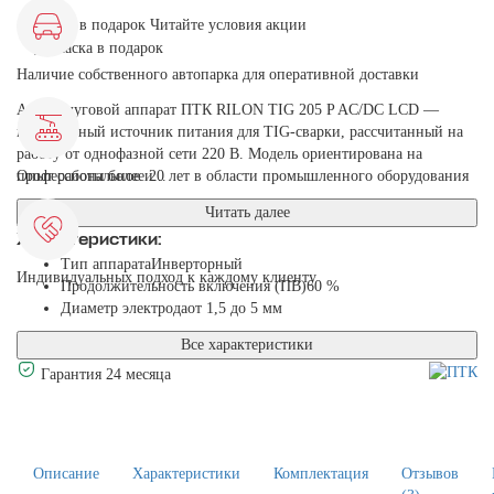
Маска в подарок
Читайте условия акции
Наличие собственного автопарка для оперативной доставки
Аргонодуговой аппарат ПТК RILON TIG 205 P AC/DC LCD —
инверторный источник питания для TIG-сварки, рассчитанный на
работу от однофазной сети 220 В. Модель ориентирована на
профессиональное и...
Опыт работы более 20 лет в области промышленного оборудования
Читать далее
Характеристики:
Тип аппарата
Инверторный
Индивидуальных подход к каждому клиенту
Продолжительность включения (ПВ)
60 %
Диаметр электрода
от 1,5 до 5 мм
Все характеристики
Гарантия 24 месяца
Описание
Характеристики
Комплектация
Отзывов