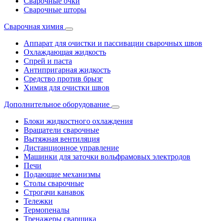
Сварочные очки
Сварочные шторы
Сварочная химия
Аппарат для очистки и пассивации сварочных швов
Охлаждающая жидкость
Спрей и паста
Антипригарная жидкость
Средство против брызг
Химия для очистки швов
Дополнительное оборудование
Блоки жидкостного охлаждения
Вращатели сварочные
Вытяжная вентиляция
Дистанционное управление
Машинки для заточки вольфрамовых электродов
Печи
Подающие механизмы
Столы сварочные
Строгачи канавок
Тележки
Термопеналы
Тренажеры сварщика