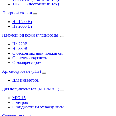
TIG DC (постоянный ток)
Лазерной сварки
На 1500 Вт
На 2000 Вт
Плазменной резки (плазморезы)
На 220В
На 380В
С бесконтактным поджигом
С пневмоподжигом
С компрессором
Аргонодуговые (TIG)
Для инвертора
Для полуавтоматов (MIG/MAG)
MIG 15
5 метров
С жидкостным охлаждением
Сварочные маски