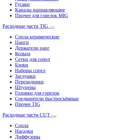
Гусаки
Каналы направляющие
Прочее для горелок MIG
Расходные части TIG
Сопла керамические
Цанги
Держатели цанг
Кольца
Сетки для сопел
Блоки
Наборы сопел
Заглушки
Переходники
Штуцеры
Головки для горелок
Соединители быстросъёмные
Прочее TIG
Расходные части CUT
Сопла
Насадки
Диффузоры