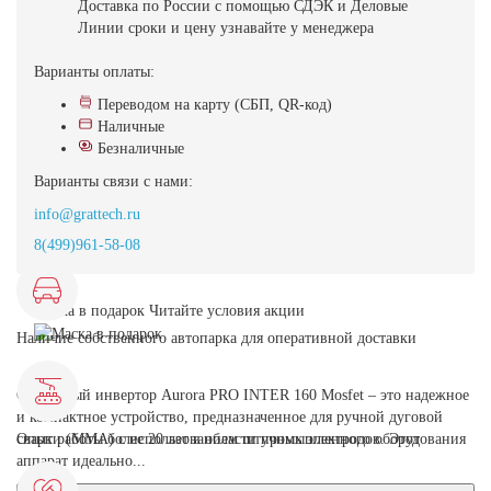
Доставка
по России с помощью СДЭК и Деловые
Линии
сроки и цену узнавайте у менеджера
Варианты оплаты:
Переводом на карту (СБП, QR-код)
Наличные
Безналичные
Варианты связи с нами:
info@grattech.ru
8(499)961-58-08
Маска в подарок
Читайте условия акции
Наличие собственного автопарка для оперативной доставки
Сварочный инвертор Aurora PRO INTER 160 Mosfet – это надежное
и компактное устройство, предназначенное для ручной дуговой
сварки (MMA) с использованием штучных электродов. Этот
Опыт работы более 20 лет в области промышленного оборудования
аппарат идеально...