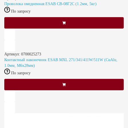
Проволока омедненная ESAB СВ-08Г2С (1.2мм, 5кг)
По запросу
Артикул: 0700025273
Контактный наконечник ESAB MXL 271/341/411W/511W (CuAlu,
1.0мм, М6x28мм)
По запросу