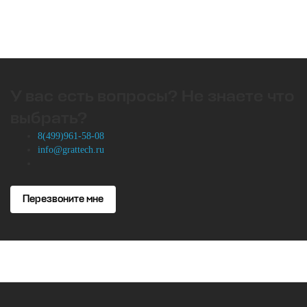
У вас есть вопросы? Не знаете что
выбрать?
8(499)961-58-08
info@grattech.ru
Перезвоните мне