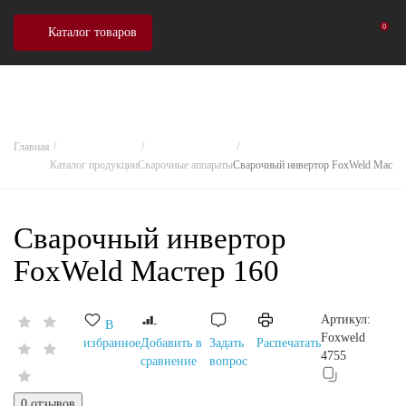
0
Каталог товаров
Главная
Каталог продукции
Сварочные аппараты
Сварочный инвертор FoxWeld Мастер
Сварочный инвертор
FoxWeld Мастер 160
Артикул:
В
Foxweld
избранное
Добавить в
Задать
Распечатать
4755
сравнение
вопрос
0 отзывов