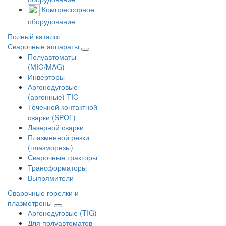
Компрессорное
оборудование
Полный каталог
Сварочные аппараты
Полуавтоматы
(MIG/MAG)
Инверторы
Аргонодуговые
(аргонные) TIG
Точечной контактной
сварки (SPOT)
Лазерной сварки
Плазменной резки
(плазморезы)
Сварочные тракторы
Трансформаторы
Выпрямители
Cварочные горелки и
плазмотроны
Аргонодуговые (TIG)
Для полуавтоматов