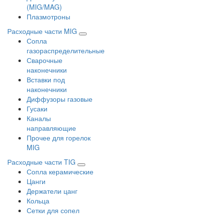
(MIG/MAG)
Плазмотроны
Расходные части MIG
Сопла
газораспределительные
Сварочные
наконечники
Вставки под
наконечники
Диффузоры газовые
Гусаки
Каналы
направляющие
Прочее для горелок
MIG
Расходные части TIG
Сопла керамические
Цанги
Держатели цанг
Кольца
Сетки для сопел