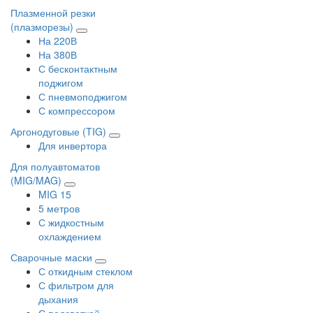
Плазменной резки
(плазморезы)
На 220В
На 380В
С бесконтактным
поджигом
С пневмоподжигом
С компрессором
Аргонодуговые (TIG)
Для инвертора
Для полуавтоматов
(MIG/MAG)
MIG 15
5 метров
С жидкостным
охлаждением
Сварочные маски
С откидным стеклом
С фильтром для
дыхания
С подсветкой