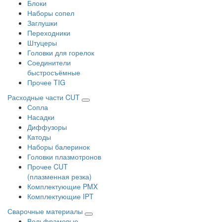
Блоки
Наборы сопел
Заглушки
Переходники
Штуцеры
Головки для горелок
Соединители
быстросъёмные
Прочее TIG
Расходные части CUT
Сопла
Насадки
Диффузоры
Катоды
Наборы балеринок
Головки плазмотронов
Прочее CUT
(плазменная резка)
Комплектующие PMX
Комплектующие IPT
Сварочные материалы
Вольфрамовые